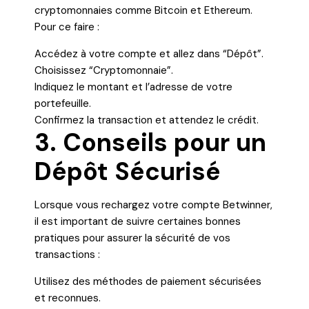
cryptomonnaies comme Bitcoin et Ethereum.
Pour ce faire :
Accédez à votre compte et allez dans “Dépôt”.
Choisissez “Cryptomonnaie”.
Indiquez le montant et l’adresse de votre
portefeuille.
Confirmez la transaction et attendez le crédit.
3. Conseils pour un
Dépôt Sécurisé
Lorsque vous rechargez votre compte Betwinner,
il est important de suivre certaines bonnes
pratiques pour assurer la sécurité de vos
transactions :
Utilisez des méthodes de paiement sécurisées
et reconnues.