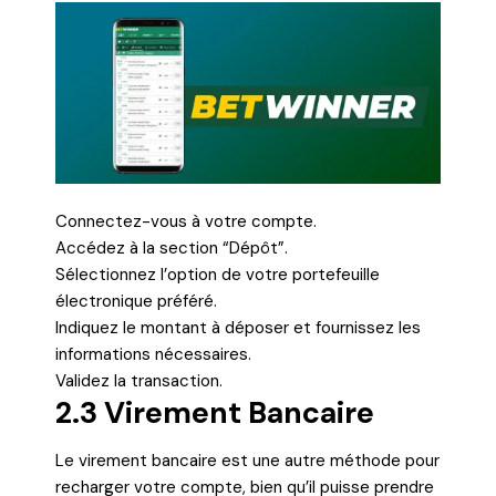
Connectez-vous à votre compte.
Accédez à la section “Dépôt”.
Sélectionnez l’option de votre portefeuille
électronique préféré.
Indiquez le montant à déposer et fournissez les
informations nécessaires.
Validez la transaction.
2.3 Virement Bancaire
Le virement bancaire est une autre méthode pour
recharger votre compte, bien qu’il puisse prendre