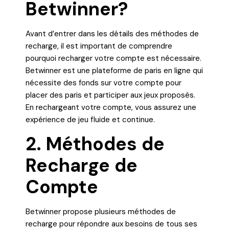
Betwinner?
Avant d’entrer dans les détails des méthodes de
recharge, il est important de comprendre
pourquoi recharger votre compte est nécessaire.
Betwinner est une plateforme de paris en ligne qui
nécessite des fonds sur votre compte pour
placer des paris et participer aux jeux proposés.
En rechargeant votre compte, vous assurez une
expérience de jeu fluide et continue.
2. Méthodes de
Recharge de
Compte
Betwinner propose plusieurs méthodes de
recharge pour répondre aux besoins de tous ses