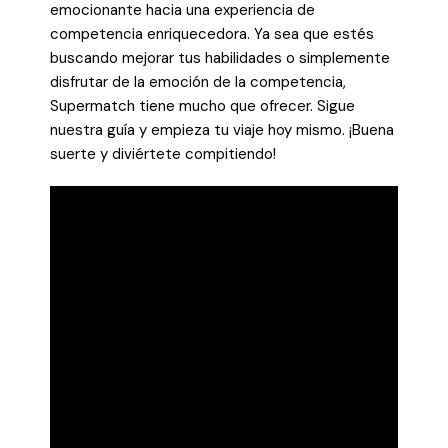
emocionante hacia una experiencia de
competencia enriquecedora. Ya sea que estés
buscando mejorar tus habilidades o simplemente
disfrutar de la emoción de la competencia,
Supermatch tiene mucho que ofrecer. Sigue
nuestra guía y empieza tu viaje hoy mismo. ¡Buena
suerte y diviértete compitiendo!