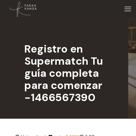
Registro en
Supermatch Tu
guía completa
para comenzar
-1466567390