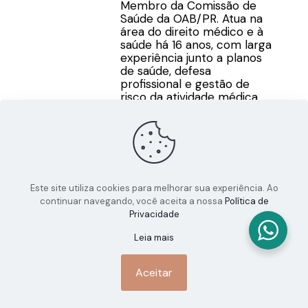
Membro da Comissão de
Saúde da OAB/PR. Atua na
área do direito médico e à
saúde há 16 anos, com larga
experiência junto a planos
de saúde, defesa
profissional e gestão de
risco da atividade médica.
Este site utiliza cookies para melhorar sua experiência. Ao
continuar navegando, você aceita a nossa
Política de
Privacidade
Leia mais
Aceitar