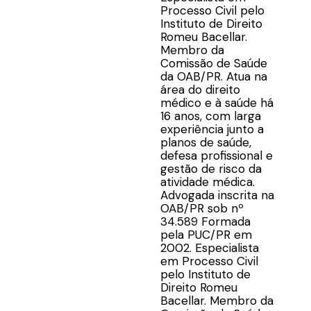
Processo Civil pelo
Instituto de Direito
Romeu Bacellar.
Membro da
Comissão de Saúde
da OAB/PR. Atua na
área do direito
médico e à saúde há
16 anos, com larga
experiência junto a
planos de saúde,
defesa profissional e
gestão de risco da
atividade médica.
Advogada inscrita na
OAB/PR sob nº
34.589 Formada
pela PUC/PR em
2002. Especialista
em Processo Civil
pelo Instituto de
Direito Romeu
Bacellar. Membro da