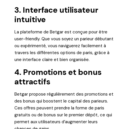
3. Interface utilisateur
intuitive
La plateforme de Betgar est conçue pour être
user-friendly. Que vous soyez un parieur débutant
ou expérimenté, vous naviguerez facilement à
travers les différentes options de paris, grâce à
une interface claire et bien organisée.
4. Promotions et bonus
attractifs
Betgar propose régulièrement des promotions et
des bonus qui boostent le capital des parieurs.
Ces offres peuvent prendre la forme de paris
gratuits ou de bonus sur le premier dépôt, ce qui
permet aux utilisateurs d’augmenter leurs
chances de gains.