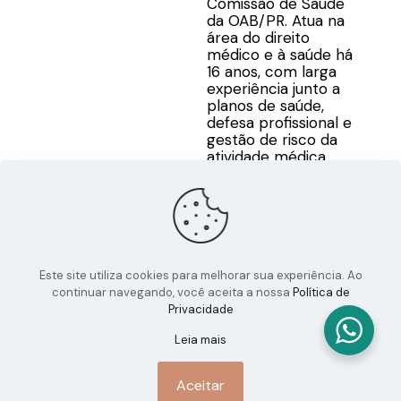
Comissão de Saúde
da OAB/PR. Atua na
área do direito
médico e à saúde há
16 anos, com larga
experiência junto a
planos de saúde,
defesa profissional e
gestão de risco da
atividade médica.
Este site utiliza cookies para melhorar sua experiência. Ao
continuar navegando, você aceita a nossa
Política de
Privacidade
Leia mais
Aceitar