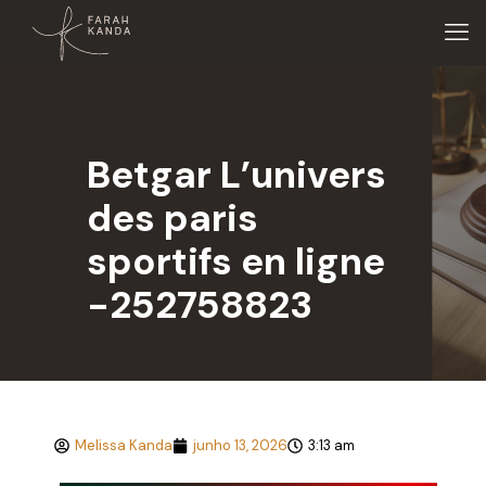
Betgar L’univers
des paris
sportifs en ligne
-252758823
Melissa Kanda
junho 13, 2026
3:13 am