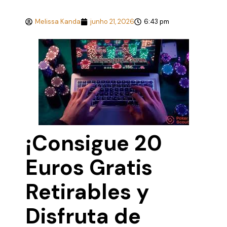
Melissa Kanda
junho 21, 2026
6:43 pm
¡Consigue 20
Euros Gratis
Retirables y
Disfruta de