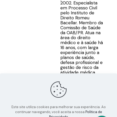
2002. Especialista
em Processo Civil
pelo Instituto de
Direito Romeu
Bacellar. Membro da
Comissão de Saúde
da OAB/PR. Atua na
área do direito
médico e à saúde há
16 anos, com larga
experiência junto a
planos de saúde,
defesa profissional e
gestão de risco da
atividade médica.
Este site utiliza cookies para melhorar sua experiência. Ao
continuar navegando, você aceita a nossa
Política de
Privacidade