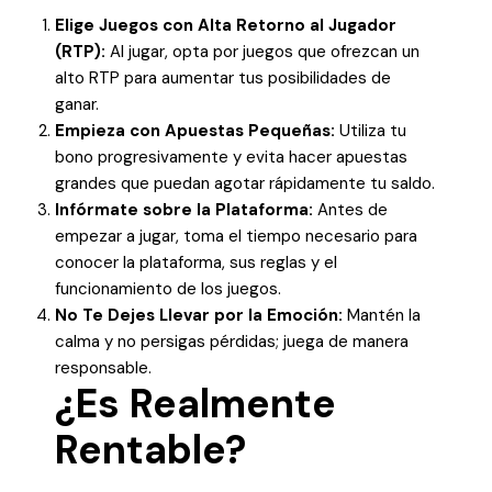
Elige Juegos con Alta Retorno al Jugador
(RTP):
Al jugar, opta por juegos que ofrezcan un
alto RTP para aumentar tus posibilidades de
ganar.
Empieza con Apuestas Pequeñas:
Utiliza tu
bono progresivamente y evita hacer apuestas
grandes que puedan agotar rápidamente tu saldo.
Infórmate sobre la Plataforma:
Antes de
empezar a jugar, toma el tiempo necesario para
conocer la plataforma, sus reglas y el
funcionamiento de los juegos.
No Te Dejes Llevar por la Emoción:
Mantén la
calma y no persigas pérdidas; juega de manera
responsable.
¿Es Realmente
Rentable?