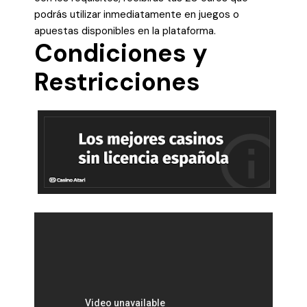
podrás utilizar inmediatamente en juegos o
apuestas disponibles en la plataforma.
Condiciones y
Restricciones