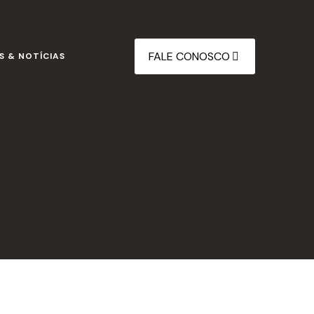
FALE CONOSCO
S & NOTÍCIAS