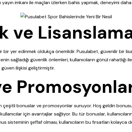
lı yayın imkanı ile maçları izlerken bahis yapmak, deneyimi daha 
ik ve Lisanslam
 bir yer edinmek oldukça önemlidir. Pusulabet, güvenilir bir lisans
in sağladığı güvenlik önlemleri, kullanıcıların gönül rahatlığı i
üven ilişkisi geliştirmiştir.
ve Promosyonla
için çeşitli bonuslar ve promosyonlar sunuyor. Hoş geldin bonus
kullanıcılar için avantajlar sağlıyor. Bu tür bonuslar, kullanıcı
us sisteminin şeffaf olması, kullanıcıların bu fırsatları kolayca 