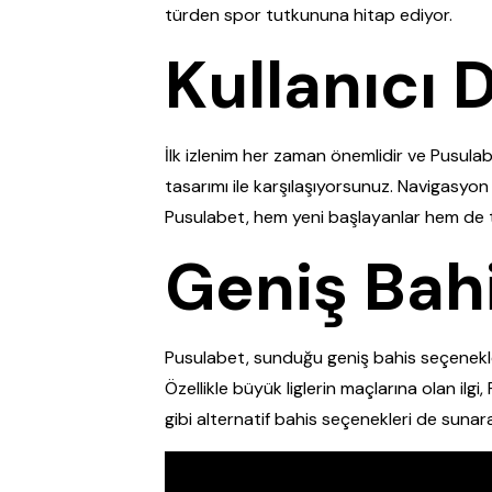
türden spor tutkununa hitap ediyor.
Kullanıcı 
İlk izlenim her zaman önemlidir ve Pusulab
tasarımı ile karşılaşıyorsunuz. Navigasyon o
Pusulabet, hem yeni başlayanlar hem de te
Geniş Bah
Pusulabet, sunduğu geniş bahis seçenekleri
Özellikle büyük liglerin maçlarına olan ilg
gibi alternatif bahis seçenekleri de sunara