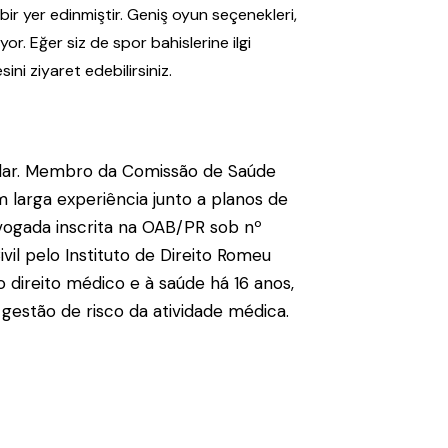
bir yer edinmiştir. Geniş oyun seçenekleri,
yor. Eğer siz de spor bahislerine ilgi
ini ziyaret edebilirsiniz.
ellar. Membro da Comissão de Saúde
 larga experiência junto a planos de
dvogada inscrita na OAB/PR sob nº
l pelo Instituto de Direito Romeu
direito médico e à saúde há 16 anos,
 gestão de risco da atividade médica.