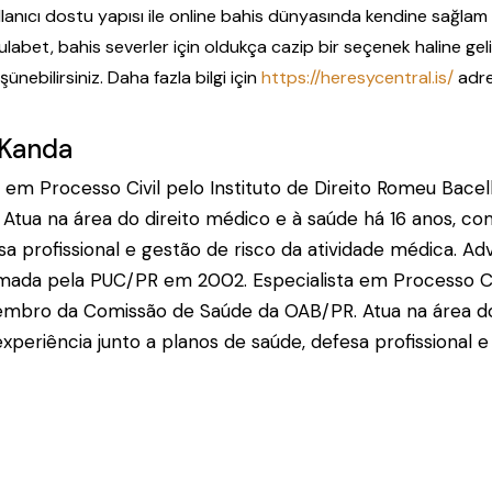
lanıcı dostu yapısı ile online bahis dünyasında kendine sağlam 
sulabet, bahis severler için oldukça cazip bir seçenek haline geli
ebilirsiniz. Daha fazla bilgi için
https://heresycentral.is/
adres
 Kanda
a em Processo Civil pelo Instituto de Direito Romeu Bac
Atua na área do direito médico e à saúde há 16 anos, com
sa profissional e gestão de risco da atividade médica. A
ada pela PUC/PR em 2002. Especialista em Processo Civi
embro da Comissão de Saúde da OAB/PR. Atua na área do 
xperiência junto a planos de saúde, defesa profissional e