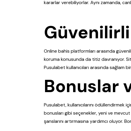
kararlar verebiliyorlar. Aynı zamanda, can
Güvenilirl
Online bahis platformları arasında güvenilir
koruma konusunda da titiz davranıyor. Siten
Pusulabet kullanıcıları arasında sağlam bir g
Bonuslar 
Pusulabet, kullanıcılarını ödüllendirmek 
bonusları gibi seçenekler, yeni ve mevcut 
şanslarını artırmasına yardımcı oluyor. Bon