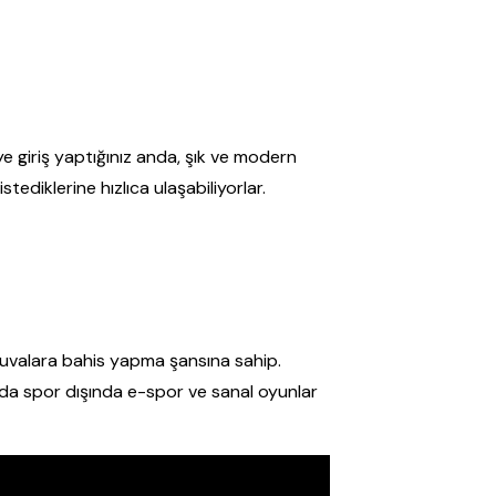
ye giriş yaptığınız anda, şık ve modern
tediklerine hızlıca ulaşabiliyorlar.
urnuvalara bahis yapma şansına sahip.
manda spor dışında e-spor ve sanal oyunlar