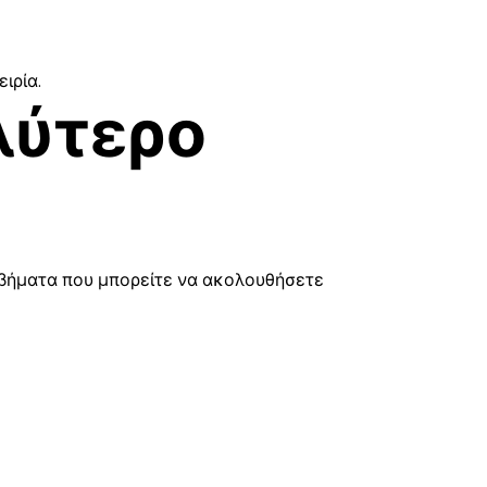
ιρία.
λύτερο
ά βήματα που μπορείτε να ακολουθήσετε