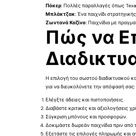
Πόκερ:
Πολλές παραλλαγές όπως Texas
Μπλάκτζακ:
Ένα παιχνίδι στρατηγικής 
Ζωντανά Καζίνο:
Παιχνίδια με πραγματ
Πώς να Ε
Διαδικτυ
Η επιλογή του σωστού διαδικτυακού κα
για να διευκολύνετε την απόφασή σας:
Ελέγξτε άδειες και πιστοποιήσεις.
Διαβάστε κριτικές και αξιολογήσεις χ
Σύγκριση μπόνους και προσφορών.
Δοκιμάστε δωρεάν παιχνίδια πριν από
Εξετάστε τις επιλογές πληρωμής και 