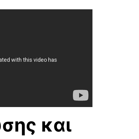
σης και