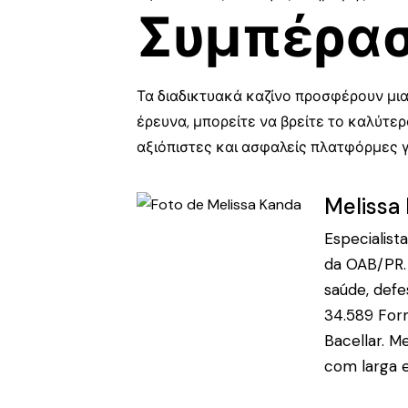
Συμπέρα
Τα διαδικτυακά καζίνο προσφέρουν μια
έρευνα, μπορείτε να βρείτε το καλύτερο
αξιόπιστες και ασφαλείς πλατφόρμες γ
Melissa
Especialist
da OAB/PR. 
saúde, defe
34.589 Form
Bacellar. M
com larga e