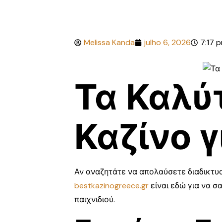
Melissa Kanda
julho 6, 2026
7:17 
Τα Καλύ
Καζίνο 
Αν αναζητάτε να απολαύσετε διαδικτυα
bestkazinogreece.gr
είναι εδώ για να 
παιχνιδιού.