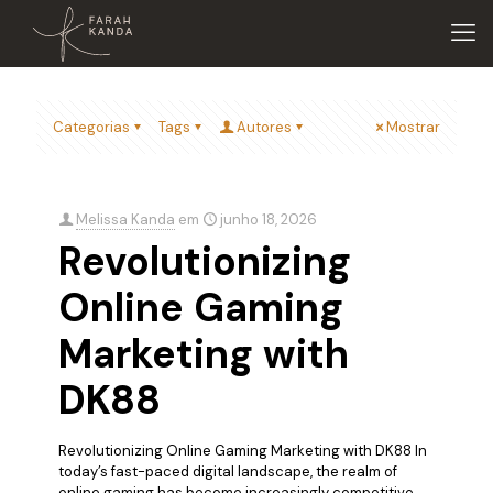
Categorias
Tags
Autores
Mostrar
Melissa Kanda
em
junho 18, 2026
Revolutionizing
Online Gaming
Marketing with
DK88
Revolutionizing Online Gaming Marketing with DK88 In
today’s fast-paced digital landscape, the realm of
online gaming has become increasingly competitive.