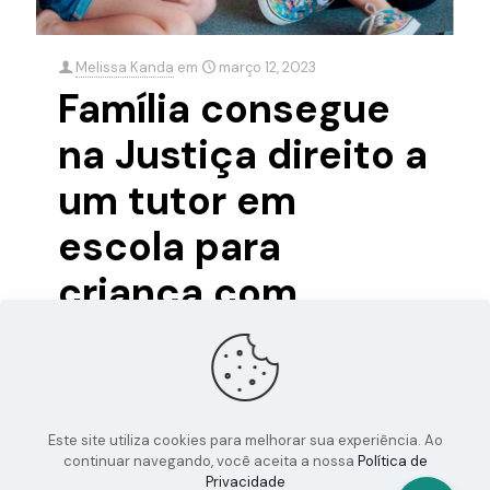
Melissa Kanda
em
março 12, 2023
Família consegue
na Justiça direito a
um tutor em
escola para
criança com
deficiência
A sócia Renata Farah concedeu entevista à rádio CBN
sobre uma liminar, deferida pelo juiz Rafael Kramer
Braga, a uma família de Curitiba, para garantir que
[…]
Este site utiliza cookies para melhorar sua experiência. Ao
continuar navegando, você aceita a nossa
Política de
Privacidade
0
0
Leia mais