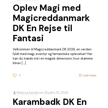
Oplev Magi med
Magicreddanmark
DK En Rejse til
Fantasi
Velkommen til Magicreddanmark DK 2026, en verden
fyldt med magi, eventyr og fantastiske oplevelser! Her
kan du træde ind i en magisk dimension, hvor drømme
bliver
[…]
0
Leia mais
Melissa Kanda
em
julho 15, 2026
Karambadk DK En