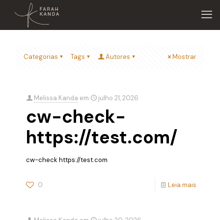
Categorias
Tags
Autores
Mostrar
Melissa Kanda
em
julho 21, 2026
cw-check-
https://test.com/
cw-check https://test.com
0
Leia mais