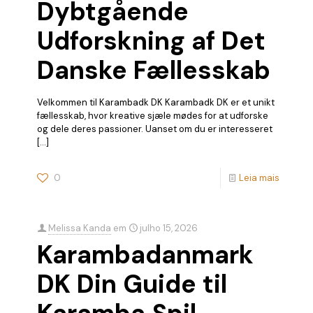
Dybtgående
Udforskning af Det
Danske Fællesskab
Velkommen til Karambadk DK Karambadk DK er et unikt
fællesskab, hvor kreative sjæle mødes for at udforske
og dele deres passioner. Uanset om du er interesseret
[…]
0
Leia mais
Melissa Kanda
em
julho 15, 2026
Karambadanmark
DK Din Guide til