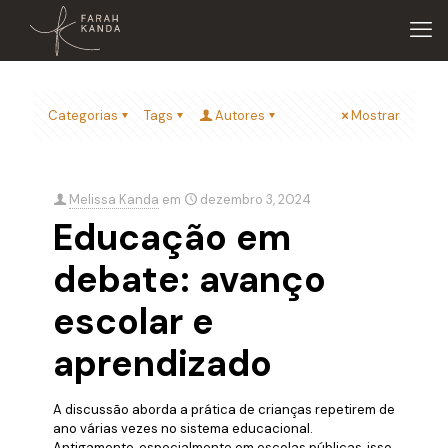
Categorias
Tags
Autores
Mostrar
Melissa Kanda
em
dezembro 3, 2024
Educação em
debate: avanço
escolar e
aprendizado
A discussão aborda a prática de crianças repetirem de
ano várias vezes no sistema educacional.
Antigamente, especialmente em escolas públicas, isso