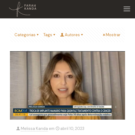
Categorias
Tags
Autores
Mostrar
Melissa Kanda
em
abril 10, 2023