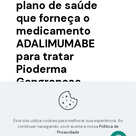
plano de saúde
que forneça o
medicamento
ADALIMUMABE
para tratar
Pioderma
Gangrenoso.
O juiz da 9a Vara Cível de Curitiba concedeu liminar
para determinar que o plano de saúde forneça o
medicamento Adalimumabe (nome comercial Humira)
para tratamento
[…]
Este site utiliza cookies para melhorar sua experiência. Ao
continuar navegando, você aceita a nossa
Política de
0
0
Leia mais
Privacidade