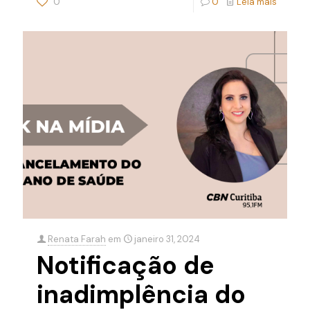
0
0
Leia mais
Renata Farah
em
janeiro 31, 2024
Notificação de
inadimplência do