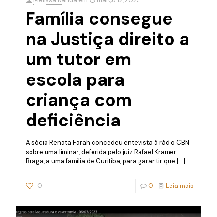
Melissa Kanda
em
março 12, 2023
Família consegue
na Justiça direito a
um tutor em
escola para
criança com
deficiência
A sócia Renata Farah concedeu entevista à rádio CBN
sobre uma liminar, deferida pelo juiz Rafael Kramer
Braga, a uma família de Curitiba, para garantir que
[…]
0
0
Leia mais