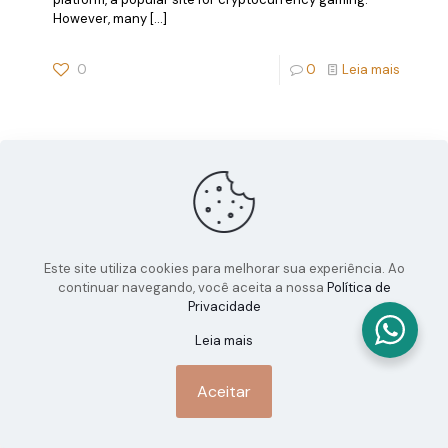
However, many
[…]
0
0
Leia mais
Este site utiliza cookies para melhorar sua experiência. Ao
continuar navegando, você aceita a nossa
Política de
Privacidade
Leia mais
Aceitar