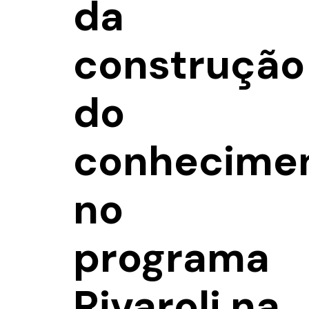
da
construção
do
conhecime
no
programa
Rivaroli na