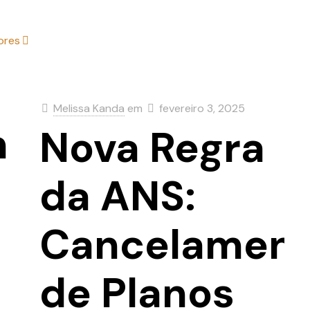
ores
TÓRIO
NOSSOS SERVIÇOS
DECISÕES JUDICIAIS
ART
Melissa Kanda
em
fevereiro 3, 2025
ntos
Nova Regra
da ANS:
Cancelamen
de Planos