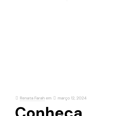
Renata Farah
em
março 12, 2024
Conheça