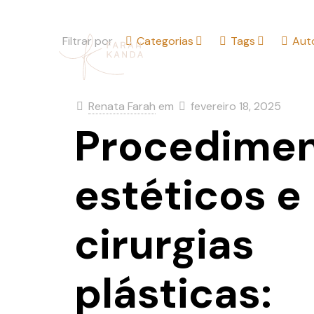
Filtrar por
Categorias
Tags
Aut
HOME
SOBRE O ESCRI
Renata Farah
em
fevereiro 18, 2025
Procedime
estéticos e
cirurgias
plásticas: