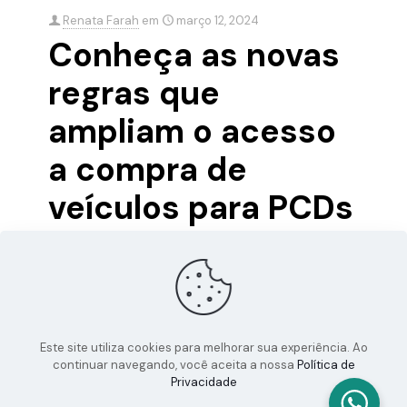
Renata Farah
em
março 12, 2024
Conheça as novas
regras que
ampliam o acesso
a compra de
veículos para PCDs
no Paraná
Uma ótima notícia. Nova lei do Estado do Paraná
aumentou o teto do valor para compra de automóveis
com isenção de ICMS para pessoas com deficiência.
[…]
Este site utiliza cookies para melhorar sua experiência. Ao
continuar navegando, você aceita a nossa
Política de
Privacidade
0
0
Leia mais